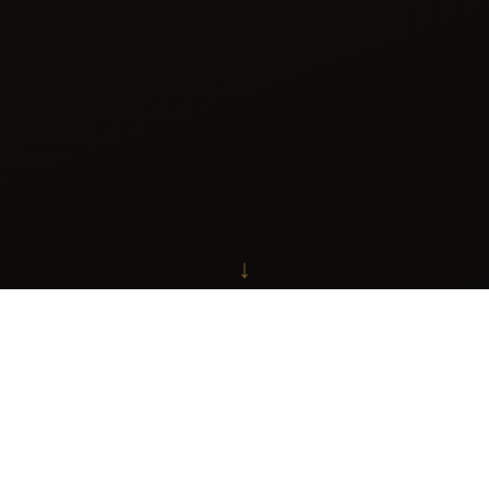
↓
Tervetuloa