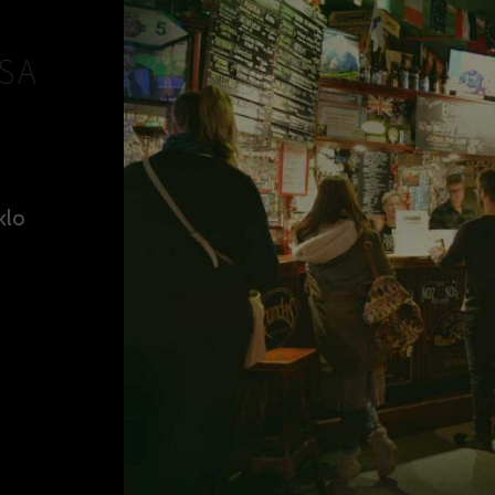
SSA
klo